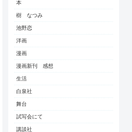
本
樹 なつみ
池野恋
洋画
漫画
漫画新刊 感想
生活
白泉社
舞台
試写会にて
講談社