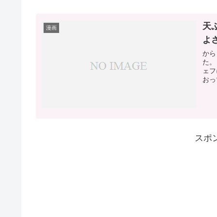
天
漫画
よ
から
た。
ェフ
おっ
スポ