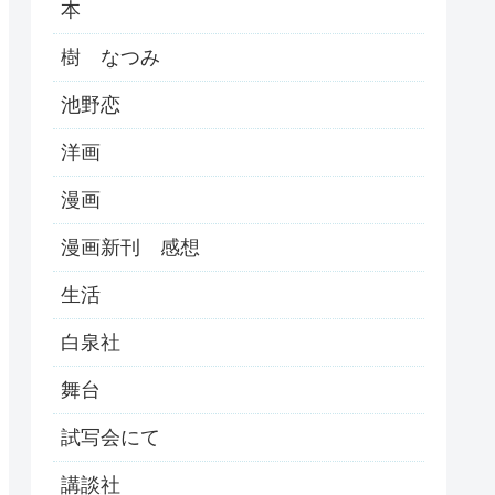
本
樹 なつみ
池野恋
洋画
漫画
漫画新刊 感想
生活
白泉社
舞台
試写会にて
講談社