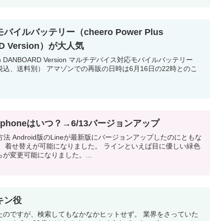
ルバッテリー（cheero Power Plus
RD Version）が大人気
400mAh DANBOARD Version マルチデバイス対応モバイルバッテリー
円（税込、送料別） アマゾンでの再販の日時は6月16日の22時とのこ
 iphoneはいつ？→6/13バージョンアップ
法 Android版のLineが最新版にバージョンアップしたのにともな
り、着せ替えが可能になりました。 ラインといえば目に優しい緑色
が変更可能になりました。...
キン役
たのですが、検索してもなかなかヒットせず。 業界をさっていた