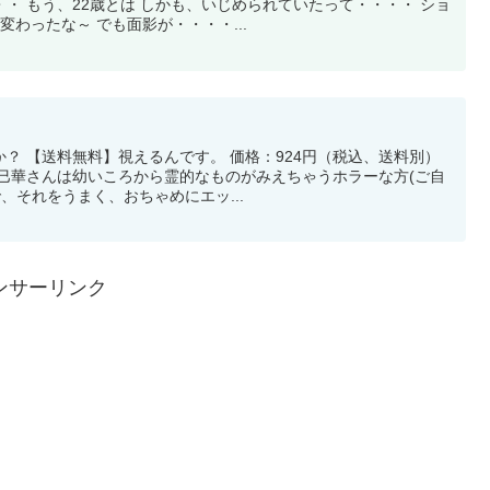
・ もう、22歳とは しかも、いじめられていたって・・・・ ショ
変わったな～ でも面影が・・・・...
？ 【送料無料】視えるんです。 価格：924円（税込、送料別）
三巳華さんは幼いころから霊的なものがみえちゃうホラーな方(ご自
、それをうまく、おちゃめにエッ...
ンサーリンク