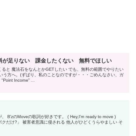
料が足りない 課金したくない 無料でほしい
ると 魔法石をなんとかGETしたい でも、無料の範囲でやりたい
という方へ。(ずばり、私のことなのですが・・・ごめんなさい、ガ
t Income” ...
のMoveの歌詞が好きです。 ( Hey,I'm ready to move )
クだけ?」 被害者意識に侵される 他人がひどくうらやましい そ