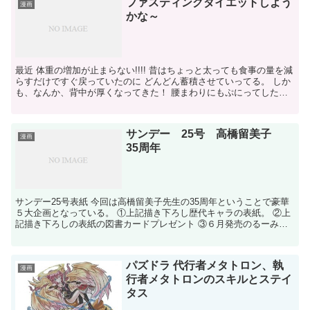
ファスティングダイエットしよう
漫画
かな～
最近 体重の増加が止まらない!!!! 昔はちょっと太っても食事の量を減
らすだけですぐ戻っていたのに どんどん蓄積させていってる。 しか
も、なんか、背中が厚くなってきた！ 腰まわりにもぷにってしたお
肉があるし、 今迄下半身はあきらめていたけど...
サンデー 25号 高橋留美子
漫画
35周年
サンデー25号表紙 今回は高橋留美子先生の35周年ということで豪華
５大企画となっている。 ①上記描き下ろし歴代キャラの表紙。 ②上
記描き下ろしの表紙の図書カードプレゼント ③６月発売のるーみっ
くわーるど35の全貌が明らかに ④付録 オールキ...
パズドラ 代行者メタトロン、執
漫画
行者メタトロンのスキルとステイ
タス