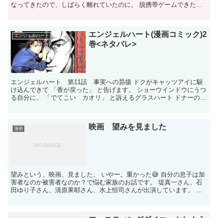
なってきたので、しばらく離れていたのに。 脱携帯ゲームできたた
のに・・・ ここにきてヱヴァとコラボされたら、やら...
エンジェルハート(漫画コミック)2
エンジェルハート
巻<ネタバレ>
エンジェルハート 第11話 事実への昴揚 ドクがキャッツアイに駆
け込んできて 「香が戻った」 と告げます。 ショーウインドウにうつ
る自分に、 「でてこい カオリ」 と訴えるグラスハート ドナーの記
憶を受け継ぐという報告はある。 とドク。 香...
映画 望みを見ました
漫画
望みという、映画、見ました。 いやー。重かった😅 自分の息子は加
害者なのか被害者なのか？で悩む家族のお話です。 堤真一さん、石
田ゆり子さん、清原果耶さん、水上恒司さんが出演しています。 水
上恒司さん、あの花が咲く丘で、君とまた出会えたら。を...