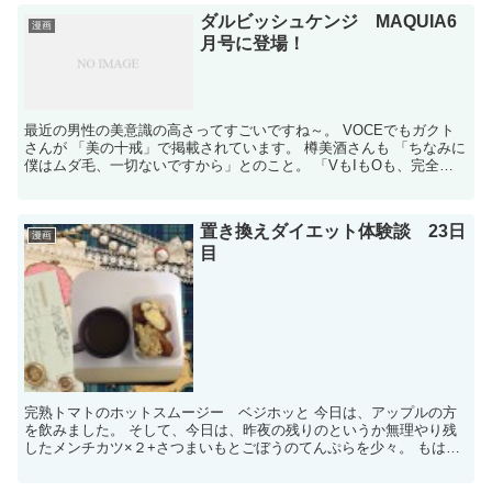
ダルビッシュケンジ MAQUIA6
漫画
月号に登場！
最近の男性の美意識の高さってすごいですね～。 VOCEでもガクト
さんが 「美の十戒」で掲載されています。 樽美酒さんも 「ちなみに
僕はムダ毛、一切ないですから」とのこと。 「VもIもOも、完全に
レーザーで処理してる」と告白。 美意識が高い！...
置き換えダイエット体験談 23日
漫画
目
完熟トマトのホットスムージー ベジホッと 今日は、アップルの方
を飲みました。 そして、今日は、昨夜の残りのというか無理やり残
したメンチカツ×２+さつまいもとごぼうのてんぷらを少々。 もはや
ダイエットとはいえませんね。 おいしかった。。。 で...