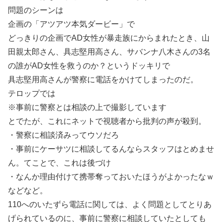
問題のシーンは
企画の「アツアツ本気ダービー」で
どっきりの企画でAD女性が暴走族にからまれたとき、山
田親太郎さん、具志堅用高さん、サバンナ八木さんの3名
の誰がAD女性を救うのか？というドッキリで
具志堅用高さんが警察に電話をかけてしまったのだ。
テロップでは
※事前に警察とは相談の上で撮影しています
とでたが、これにネットで視聴者から批判の声が殺到。
・警察に相談済みってウソだろ
・事前にケーサツに相談してるんならスタッフはとめませ
ん。てことで、これは後づけ
・なんか理由付けて携帯奪っておいたほうがよかったなｗ
などなど。
110へのいたずら電話に関しては、よく問題としてとりあ
げられているのに、事前に警察に相談していたとしても