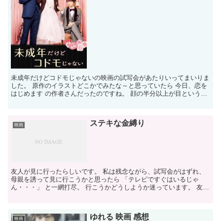
未成年だけどコドモじゃないの映画の試写会があたりいってまいりま
した。 原作のイラストどこかでみたな～と思っていたら 今日、恋を
はじめます の作者さんだったのですね。 顔の半分以上が目というＴ
ＨＥ少コミというイメージのイラストです。 番宣のと...
ステキな金縛り
映画
友人が見に行ったらしいです。 私は残念ながら、試写会がはずれ、
母親を誘って見に行こうかと思ったら 「テレビですぐはいるじゃ
ん・・・」 と一網打尽。 行こうかどうしようか迷っています。 友人
は二人ともお勧めとのことで、面白そうなのですが。 さ...
ゆれる 映画 感想
映画