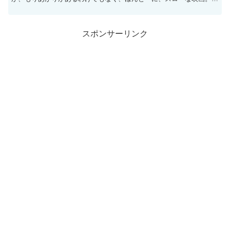
私、このてのスローな映画、苦手なのですが、人生はビギナーズ...
スポンサーリンク