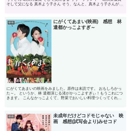
そして父になる 真木よう子さん そう、なんと、真木よう子さんが、
主演、助演両女優賞をとり、二冠をゲットし...
にがくてあまい(映画) 感想 林
映画
遣都かっこよすぎ～
にがくてあまいの映画をみました。原作は未読です。 おもしろかっ
た～。 というか、林 遣都演じる渚がかっこよすぎぃ！もうこれにつ
きます。 こんなかっこよくて、野菜でおいしい料理つくってくれる
なら、もう、ゲイでもなんでも全然かまいません！て感じ...
未成年だけどコドモじゃない 映
映画
画 感想(試写会より)みせコド