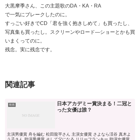
大黒摩季さん、この主題歌のDA・KA・RA
で一気にブレークしたのに。
すっごい好きでCD「君を強く抱きしめて」も買ったし、
写真集も買ったし。スクリーンやロード―ショーとかも買
いまくってのに。
残念。実に残念です。
関連記事
日本アカデミー賞決まる！二冠と
映画
った女優は誰？
主演男優賞 舟を編む 松田龍平さん 主演女優賞 さよなら渓谷 真木よ
う子さん 助演男優賞 そして父になる リリーフランキー 助演女優賞