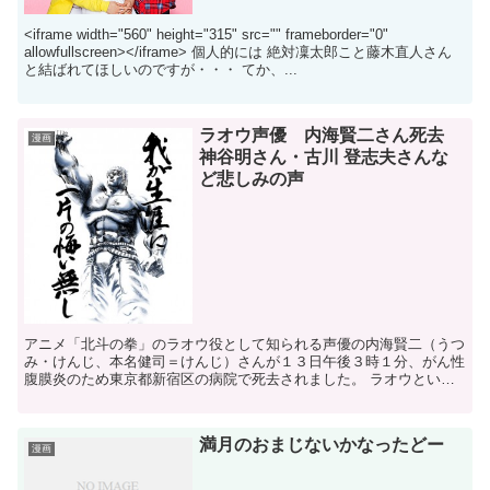
<iframe width="560" height="315" src="" frameborder="0"
allowfullscreen></iframe> 個人的には 絶対凜太郎こと藤木直人さん
と結ばれてほしいのですが・・・ てか、...
ラオウ声優 内海賢二さん死去
漫画
神谷明さん・古川 登志夫さんな
ど悲しみの声
アニメ「北斗の拳」のラオウ役として知られる声優の内海賢二（うつ
み・けんじ、本名健司＝けんじ）さんが１３日午後３時１分、がん性
腹膜炎のため東京都新宿区の病院で死去されました。 ラオウといえ
ば 「我が人生に一片の悔いなし」 の名台詞。このセリフ...
満月のおまじないかなったどー
漫画