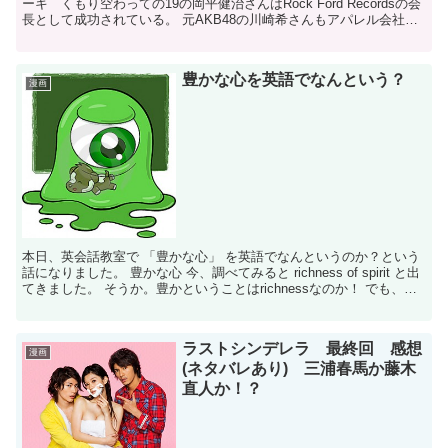
ーキ くもり空わっての19の岡平健治さんはRock Ford Recordsの会
長として成功されている。 元AKB48の川崎希さんもアパレル会社ア
ンティミンスを経営し、成功をおさ...
豊かな心を英語でなんという？
漫画
本日、英会話教室で 「豊かな心」 を英語でなんというのか？という
話になりました。 豊かな心 今、調べてみると richness of spirit と出
てきました。 そうか。豊かということはrichnessなのか！ でも、や
っぱりぴんときて...
ラストシンデレラ 最終回 感想
漫画
(ネタバレあり) 三浦春馬か藤木
直人か！？