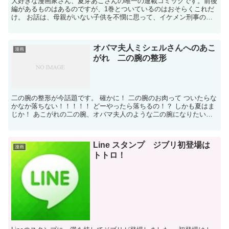
大好きな漫画家さん、夏芽あこさんの唯一の連載コミックです。前後
編があるものはあるのですが、1巻とついているのはおそらくこれだ
け。 お話は、母親がいない子供を不憫に思って、イケメン刑事のお
父さんが、お母さんの役もこなしてしまうというお話。 表...
オバマ夫人ミシェルさんへのあこ
漫画
がれ 二の腕の整形
二の腕の整形が今話題です。 確かに！ 二の腕のお肉って ついたらな
かなか落ちない！！！！！ どーやったら落ちるの！？ しかも夏はま
じか！ あこがれの二の腕、オバマ夫人のような二の腕になりたい！
そこで浮上してきたのが二の腕の整形！ 気になる...
Line スタンプ ジブリ初登場は
漫画
トトロ！