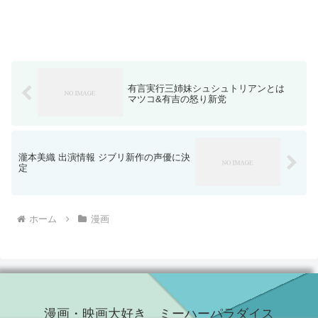
有言実行三姉妹シュシュトリアンとは
マツコ&有吉の怒り新党
瀧本美織 出演情報 ジブリ新作の声優に決
定
ホーム
漫画
漫画・映画大好き ミーハーパラダイス