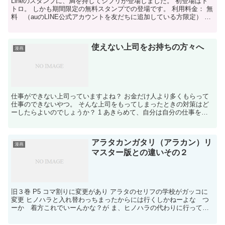
Lineのスタンプに、満を持してジブリが登場しました。 初登場はト
トロ。 しかも期間限定の無料スタンプでの登場です。 利用料金： 無
料 （auのLINE公式アカウントを友だちに追加している方限定） ダ
ウンロード期間： 2013年6月11日（...
使えない上司をお持ちの方々へ
漫画
仕事ができない上司っていますよね？ お金だけ人より多くもらって
仕事のできないやつ。 そんな上司をもってしまったときの対策はど
ーしたらよいのでしょうか？ 1 あきらめて、自分は自分の仕事をす
る。 給料の差はかんがえないようにする。 どーしよう...
アラタカンガタリ（アラカン）リ
漫画
マスター版との違いその２
旧３巻 P5 コマ割りに変更があり アラタのセリフの学校がガッコに
変更 ヒノハラと入れ替わっちまったからには行くしかねーよな つ
ーか 着方これでいーんかな？が ま、ヒノハラの代わりに行ってや
らねーとな・・・に変更になりコマも小さくなっていま...