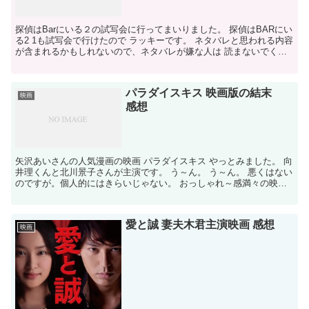
探偵はBarにいる２の試写会に行ってまいりました。 探偵はBARにい
る2 1も試写会で行けたので ラッキーです。 ネタバレと思われる内容
が含まれるかもしれないので、ネタバレが嫌な人は 読まないでくだ
さいね。 といっても結論がわかるようなこと...
パラダイスキス 映画版の結末
映画
感想
矢沢あいさんの人気漫画の映画 パラダイスキス やっとみました。 向
井理くんと北川景子さんが主演です。 う～ん。 う～ん。 悪くはない
のですが。個人的にはきらいじゃない。 おっしゃれ～感満々の映画
です。気合はいってると思いますが、 主演ふたり...
愛と誠 妻夫木君主演映画 感想
映画