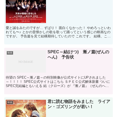
愛と誠をみたのですが… ずばり！ 面白くなかった！ やめろっといわ
れても〜♪ とかの昔懐かしの歌を歌って踊ってという感じの映画なの
ですが。 予告篇を見て結構期待していたので これです。 結構、こっ
てこてな映画とか好きなのですが。 荒川アンダ...
SPEC～結(けつ) 漸ノ篇(ぜんの
映画
へん) 予告状
待望の SPEC～漸ノ篇～の特別映像が公式サイトにUPされました
～！！！！ SPEC公式サイトはこちら ＳＰＥＣ公式解体新書 ついに
SPEC完結編ともいえる 結（クローズ）が 『漸ノ篇』（ぜんのへ
ん）・『爻ノ篇』（こうのへん） の2部作で...
君に読む物語をみました ライア
映画
ン・ゴズリングが若い！