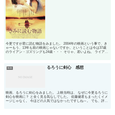
今更ですが君に読む物語をみました。 2004年の映画という事で、き
ゃーもう、13年も前の映画じゃないですか。ということは今は37歳
のライアン・ゴズリングも24歳・・・ そりゃ、若いよね。 ライア
ン・ゴズリングは、ブレードランナー2049で知...
るろうに剣心 感想
映画
映画、るろうに剣心をみました。 上映当時は、 なぜに今更るろうに
剣心を映画に？ と全く見る気なしでした。 佐藤健君もまったくイメ
ージじゃなく。 今ほどの人気ではなかったですしね～。 でも、評判
がなぜかすごくよかったので見てみれば ま～、どの...