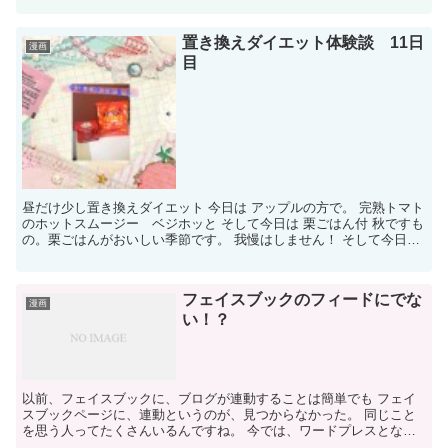
置き換えダイエット体験談 11日
漫画
目
昼だけ少し置き換えダイエット 今日は アップルの方で。 完熟トマト
のホットスムージー ベジホッと そして今日は 栗ごはん付 秋ですも
の。栗ごはんがおいしい季節です。 我慢はしません！ そして今日は
なんと、お土産でお菓子をいただいているので、...
フェイスブックのフィードにでな
漫画
い！？
以前、フェイスブックに、ブログが連動することは簡単でも フェイ
スブックページに、連動というのが、見つからなかった。 同じこと
を思う人ってたくさんいるんですね。 今では、ワードプレスとな
ら、ジェットパックのプラグインをいれて、共有設定だったか...