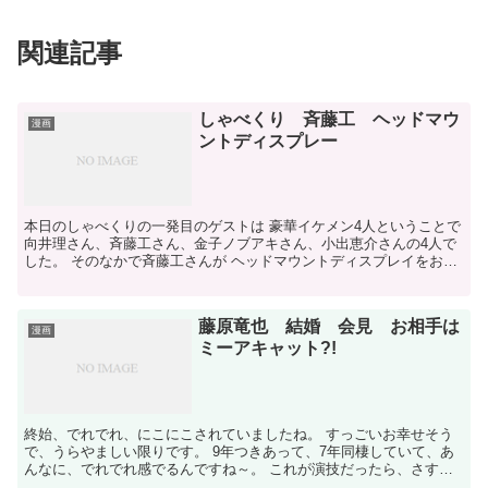
関連記事
しゃべくり 斉藤工 ヘッドマウ
漫画
ントディスプレー
本日のしゃべくりの一発目のゲストは 豪華イケメン4人ということで
向井理さん、斉藤工さん、金子ノブアキさん、小出恵介さんの4人で
した。 そのなかで斉藤工さんが ヘッドマウントディスプレイをおす
すめされていました！ このヘッドマウントディスプ...
藤原竜也 結婚 会見 お相手は
漫画
ミーアキャット?!
終始、でれでれ、にこにこされていましたね。 すっごいお幸せそう
で、うらやましい限りです。 9年つきあって、7年同棲していて、あ
んなに、でれでれ感でるんですね～。 これが演技だったら、さす
が！ザ・俳優ですが。 ミーアキャットに似ているという彼...